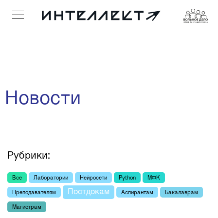
Новости
Рубрики:
Все
Лаборатории
Нейросети
Python
МФК
Постдокам
Преподавателям
Аспирантам
Бакалаврам
Mагистрам