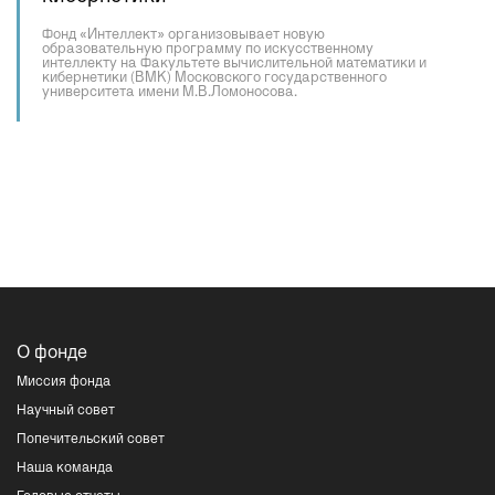
Фонд «Интеллект» организовывает новую
образовательную программу по искусственному
интеллекту на Факультете вычислительной математики и
кибернетики (ВМК) Московского государственного
университета имени М.В.Ломоносова.
О фонде
Миссия фонда
Научный совет
Попечительский совет
Наша команда