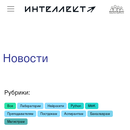
Новости
Рубрики:
Все
Лаборатории
Нейросети
Python
МФК
Преподавателям
Постдокам
Аспирантам
Бакалаврам
Mагистрам