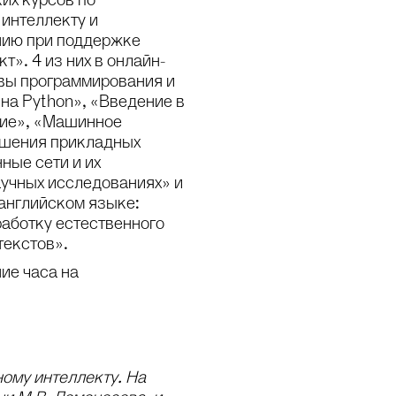
их курсов по
интеллекту и
нию при поддержке
т». 4 из них в онлайн-
вы программирования и
на Python», «Введение в
ние», «Машинное
ешения прикладных
ные сети и их
аучных исследованиях» и
 английском языке:
работку естественного
текстов».
ие часа на
ому интеллекту. На