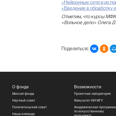
«Нейронные сети и их п
«Введение в обработку е
Отметим, что курсы МФК
«Вольное дело» Олега Д
Поделиться:
О фонде
Возможности
Миссия фонда
Проектная лаборатория
Научный совет
Факультет ИИ МГУ
Попечительский совет
Академическая программа
по искусственному
Наша команда
интеллекту