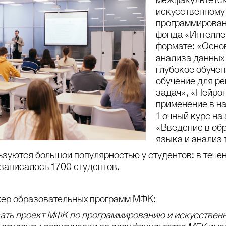
межфакультетск
искусственному 
программирова
фонда «Интеллек
формате: «Осно
анализа данных 
глубокое обуче
обучение для р
задач», «Нейрон
применение в н
1 очный курс на
«Введение в об
языка и анализ 
зуются большой популярностью у студентов: в течен
аписалось 1700 студентов.
жер образовательных программ МФК:
ть проект МФК по программированию и искусственн