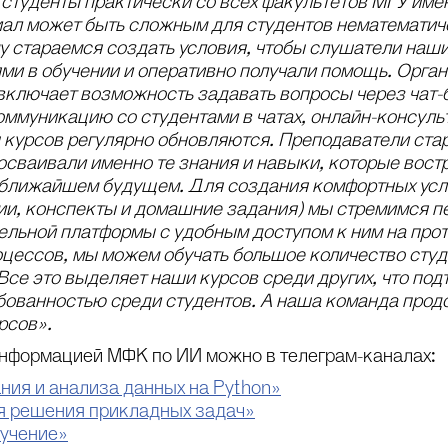
студенты практически со всех факультетов МГУ имен
ал может быть сложным для студентов нематематиче
у стараемся создать условия, чтобы слушатели наши
тями в обучении и оперативно получали помощь. Орг
включает возможность задавать вопросы через чат-б
оммуникацию со студентами в чатах, онлайн-консуль
 курсов регулярно обновляются. Преподаватели ста
осваивали именно те знания и навыки, которые вост
в ближайшем будущем. Для создания комфортных усл
ии, конспекты и домашние задания) мы стремимся п
ельной платформы с удобным доступом к ним на прот
оцессов, мы можем обучать большое количество студ
Все это выделяет наши курсов среди других, что по
бованностью среди студентов. А наша команда прод
рсов».
информацией МФК по ИИ можно в телеграм-каналах:
ия и анализа данных на Python»
я решения прикладных задач»
бучение»