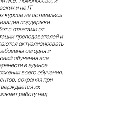
и М.В. Ломоносова, и
ских и не IT
х курсов не оставались
анизация поддержки
от с ответами от
тации преподавателей и
раются актуализировать
ребованы сегодня и
овий обучения все
еренести в единое
яжении всего обучения.
ентов, сохраняя при
дтверждается их
олжает работу над