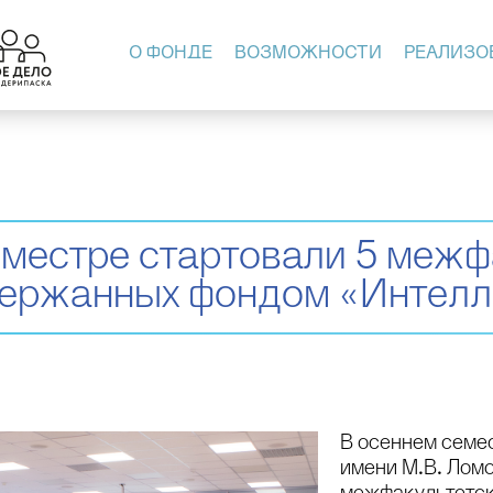
О ФОНДЕ
ВОЗМОЖНОСТИ
РЕАЛИЗО
еместре стартовали 5 межф
держанных фондом «Интелл
В осеннем семе
имени М.В. Ломо