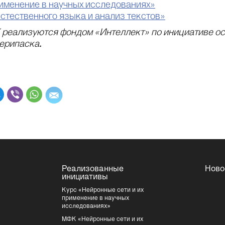
рименение в научных исследованиях»
стественного языка и анализ текстов»
 реализуются фондом «Интеллект» по инициативе о
ерипаска.
Реализованные
Ново
инициативы
Курс «Нейронные сети и их
применение в научных
исследованиях»
МФК «Нейронные сети и их